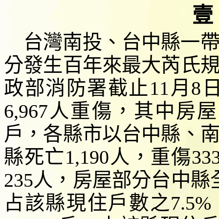
壹
台灣南投、台中縣一
分發生百年來最大芮氏
政部消防署截止
11
月
8
6,967
人重傷，其中房屋
戶，各縣市以台中縣、
縣死亡
1,190
人，重傷
33
235
人，房屋部分台中縣
占
該縣現住戶
數之
7.5%