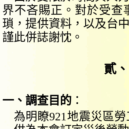
界
不吝賜正
。對於受查
瑣，提供資料，以及台
謹此
併誌
謝忱。
貳、
一、調查目的
：
為明瞭
921
地震災區勞