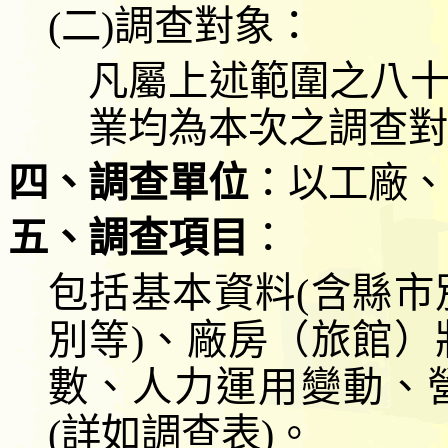
(
二
)
調查對象：
凡屬上述範圍之八
業均為本
次之調查對
四、調查單位
：以工廠、
五、調查項目
：
包括基本資料
(
含縣市
別等
)
、廠房（旅館）
數、人力運用變動、
(
詳如調查表
)
。