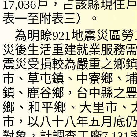
17,036
戶，占
該縣現住
表
一
至附表三）。
為明瞭
921
地震災區勞
災後生活重建就業服務
震災受損較為嚴重之鄉
市、草屯鎮、中寮鄉、
鎮、鹿谷鄉，台中縣之
鄉、和平鄉、大里市、
市，以八十八年五月底
對象，計調查工廠
7,131