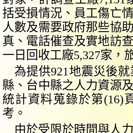
括受損情況、員工傷亡
人數及需要政府那些協
真、
電話催查及
實地訪
一日回收工廠
5,327
家，
為提供
921
地震災後就
縣、台中縣之人力資源
統計資料蒐錄於第
(16)
考。
由於受限於時間與人