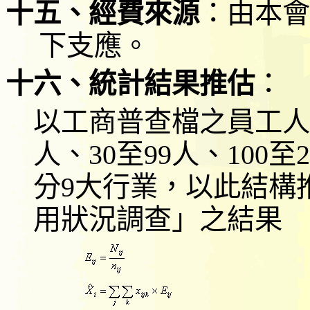
十五、經費來源
：由本會
下支應。
十六、
統計結果推估
：
以工商普查檔之員工人
人、
30
至
99
人、
100
至
2
分
9
大行業，以此結構
用狀況調查」之結果