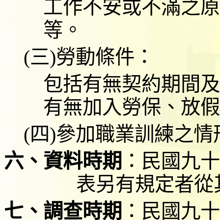
工作不安或不滿之原
等。
(
三
)
勞動條件
：
包括
有無契約期間及
有無加入勞保、放假
(
四
)
參加職業訓練之情
六、資料時期
：民國九十
表另有規定者從
七、調查時期
：
民國九十