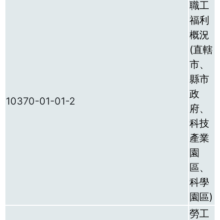
職工
福利
概況
(直轄
市、
縣市
政
10370-01-01-2
府、
科技
產業
園
區、
科學
園區)
勞工