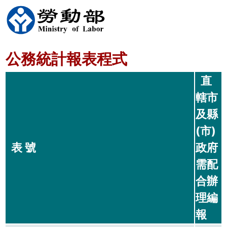
公務統計報表程式
直
轄市
及縣
(市)
表 號
政府
需配
合辦
理編
報