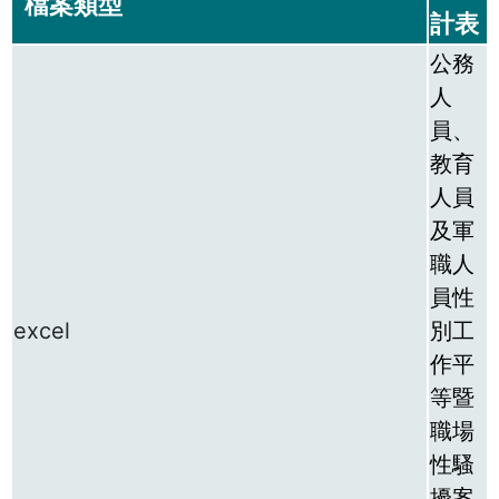
檔案類型
計表
公務
人
員、
教育
人員
及軍
職人
員性
excel
別工
作平
等暨
職場
性騷
擾案