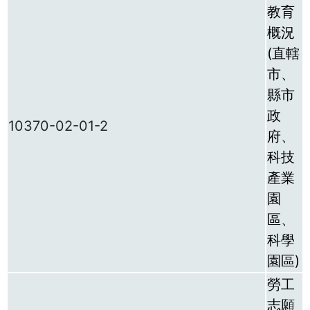
教育
概況
(直轄
市、
縣市
政
10370-02-01-2
府、
科技
產業
園
區、
科學
園區)
勞工
志願