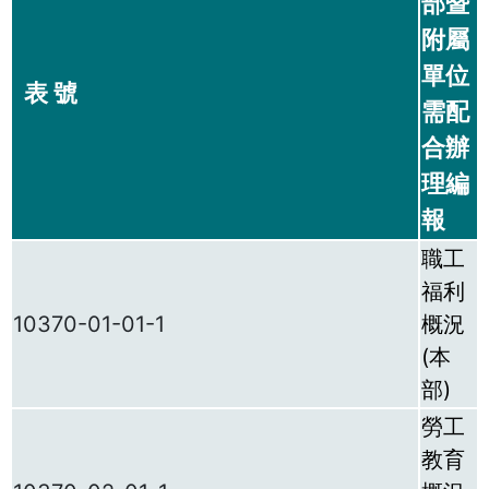
部暨
附屬
單位
表 號
需配
合辦
理編
報
職工
福利
10370-01-01-1
概況
(本
部)
勞工
教育